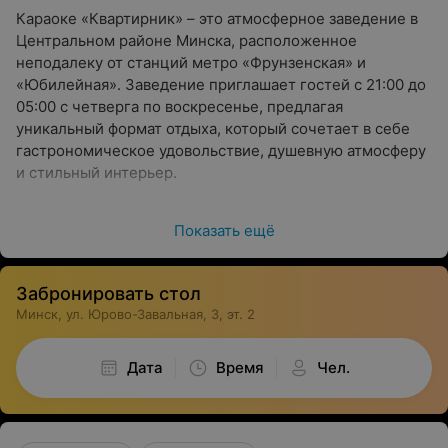
Караоке «Квартирник» – это атмосферное заведение в
Центральном районе Минска, расположенное
неподалеку от станций метро «Фрунзенская» и
«Юбилейная». Заведение приглашает гостей с 21:00 до
05:00 с четверга по воскресенье, предлагая
уникальный формат отдыха, который сочетает в себе
гастрономическое удовольствие, душевную атмосферу
и стильный интерьер.
Расположение и особенности
Показать ещё
«Квартирник» находится в самом сердце города, что
делает его удобным для посещения как местными
Забронировать стол
жителями, так и туристами. Камерная атмосфера
Минск, ул. Юрово-Завальная, 3, эт. 2
заведения – одна из главных его особенностей: шесть
столов позволяют гостям наслаждаться интимной
обстановкой и персональным подходом со стороны
Дата
Время
Чел.
команды.
Кухня