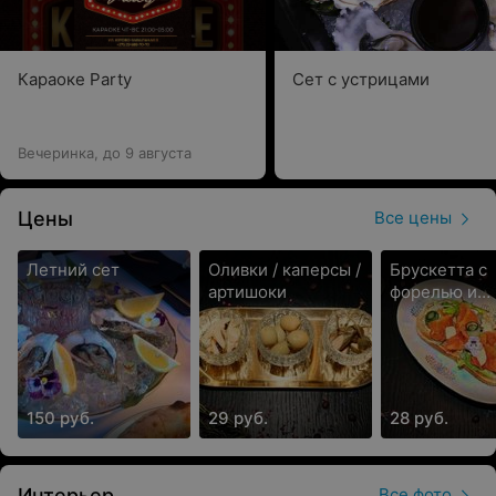
Караоке Party
Сет с устрицами
Вечеринка, до 9 августа
Цены
Все цены
Летний сет
Оливки / каперсы /
Брускетта с
артишоки
форелью и
авокадо
150 руб.
29 руб.
28 руб.
Интерьер
Все фото