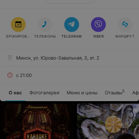
БРОНИРОВАТЬ
ТЕЛЕФОНЫ
TELEGRAM
VIBER
МАРШРУТ
Минск, ул. Юрово-Завальная, 3, эт. 2
с 21:00
5
О нас
Фотогалерея
Меню и цены
Отзывы
Аф