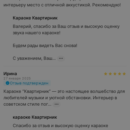
элементами: торшеры, старинные кресла, лампы и
интерьеру место с отличной аккустикой. Рекомендую!
даже граммофон напоминают о времени, когда люди
собирались в гости ради искреннего общения.
Караоке Квартирник
По пятницам и субботам у входа гостей встречает
Валерий, спасибо за Ваш отзыв и высокую оценку 
«хозяин квартиры» – актер в образе ворчливого, но
звука нашего караоке!

обаятельного дедушки, что добавляет аутентичности и
юмора.
Будем рады видеть Вас снова!

«Квартирник» славится своей уютной атмосферой и
С уважением, Ваш...
тщательно продуманной концепцией. Каждая деталь
продумана так, чтобы гости чувствовали себя как дома.
Ирина
Это место идеально подходит для тех, кто ценит
27 января 2025
комфорт, вкусную еду и атмосферный досуг.
Отзыв подтвержден
Караоке “Квартирник” — это настоящее волшебство для 
любителей музыки и уютной обстановки. Интерьер в 
советском стиле пог...
караоке Квартирник
Спасибо за отзыв и высокую оценку караоке 