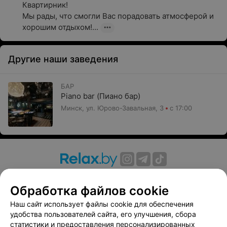
Квартирник!

Мы рады, что смогли Вас порадовать атмосферой и 
хорошим отдыхом!...
Другие наши заведения
БАР
Piano bar (Пиано бар)
Минск, ул. Юрово-Завальная, 3
с 17:00
О проекте
Новости проекта
Размещение рекламы
Обработка файлов cookie
Вакансии
Публичный договор
Способы оплаты
Публичный договор по использованию сервиса
Наш сайт использует файлы cookie для обеспечения
«Афиша»
удобства пользователей сайта, его улучшения, сбора
статистики и предоставления персонализированных