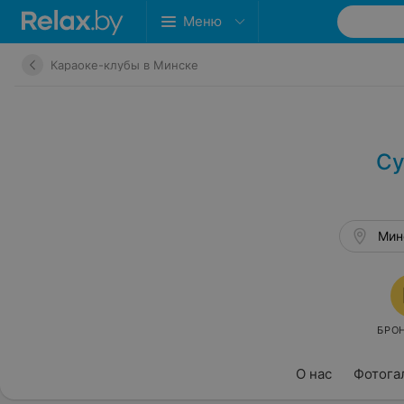
Меню
Караоке-клубы в Минске
Су
Минс
О нас
Фотога