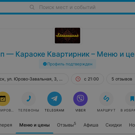
Поиск мест и событий
п — Караоке Квартирник – Меню и ц
Профиль подтвержден
к, ул. Юрово-Завальная, 3, эт. 2
с 21:00
5 отзывов
БРОНИРОВАТЬ
ТЕЛЕФОНЫ
TELEGRAM
VIBER
МАРШРУТ
В ИЗБР
5
лерея
Меню и цены
Отзывы
Афиша
Скидки
Но