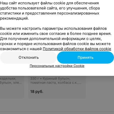
Наш сайт использует файлы cookie для обеспечения
удобства пользователей сайта, его улучшения, сбора
статистики и предоставления персонализированных
рекомендаций.
Вы можете настроить параметры использования файлов
cookie или изменить свое согласие в более позднее время.
Для получения дополнительной информации о целях,
сроках и порядке использования файлов cookie вы можете
ознакомиться с нашей
Политикой обработки файлов cookie
Отклонить
Принять
Персональные настройки Cookie
от Мастера
Мясная солянка
икадельки,
330 г • Куриный бульон,
 бульон, хлеб
томатная паста, колбаса с.к.,
из печеного
ветчина пармская, говядина,
сметана, лимон, укроп, оливки
18 руб.