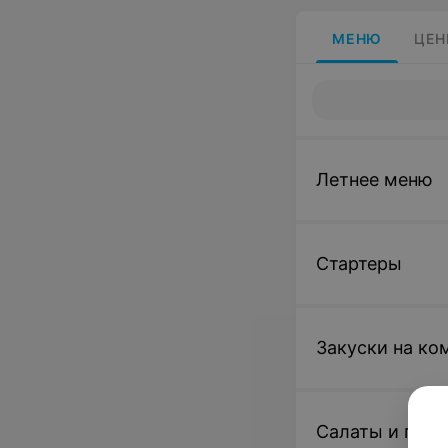
МЕНЮ
ЦЕН
Летнее меню
Стартеры
Закуски на к
Салаты и горя