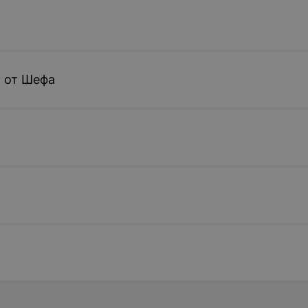
с
 от Шефа