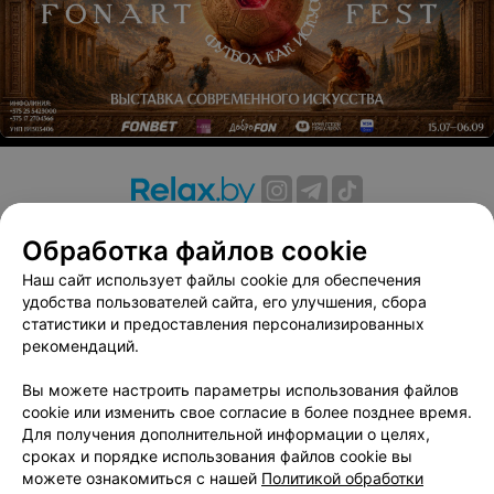
О проекте
Новости проекта
Размещение рекламы
Обработка файлов cookie
Вакансии
Публичный договор
Способы оплаты
Наш сайт использует файлы cookie для обеспечения
Публичный договор по использованию сервиса
удобства пользователей сайта, его улучшения, сбора
«Афиша»
статистики и предоставления персонализированных
Пользовательское соглашение
рекомендаций.
Написать в поддержку
Вы можете настроить параметры использования файлов
Связаться по вопросам сотрудничества
cookie или изменить свое согласие в более позднее время.
Написать руководителю relax.by
Для получения дополнительной информации о целях,
сроках и порядке использования файлов cookie вы
Персональные настройки cookie
можете ознакомиться с нашей
Политикой обработки
Обработка персональных данных